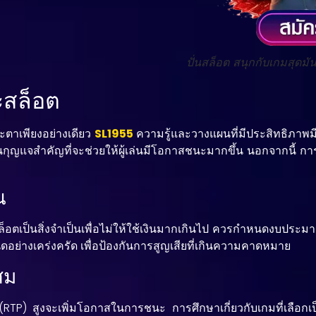
ปั่นสล็อต สนุกกับเกมสุดมันส์
ะสล็อต
ชะตาเพียงอย่างเดียว
SL1955
ความรู้และวางแผนที่มีประสิทธิภาพม
็นกุญแจสำคัญที่จะช่วยให้ผู้เล่นมีโอกาสชนะมากขึ้น นอกจากนี้ กา
ณ
็อตเป็นสิ่งจำเป็นเพื่อไม่ให้ใช้เงินมากเกินไป ควรกำหนดงบประม
ย่างเคร่งครัด เพื่อป้องกันการสูญเสียที่เกินความคาดหมาย
สม
 (RTP) สูงจะเพิ่มโอกาสในการชนะ การศึกษาเกี่ยวกับเกมที่เลือกเป็