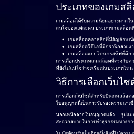
ประเภทของเกมสล็อต
เกมสล็อตได้รับความนิยมอย่างมาก
สนใจของแต่ละคน ประเภทเกมสล็อตที่ไ
เกมสล็อตคลาสสิกที่มีสัญลักษณ์
เกมสล็อตวีดีโอที่มีกราฟิกสวยงาม
เกมสล็อตแบบโปรเกรสซีฟที่มีกา
การเลือกประเภทเกมสล็อตที่ตรงกับคว
ที่ยังไม่แน่ใจว่าจะเริ่มเล่นประเภทไห
วิธีการเลือกเว็บไซ
การเลือกเว็บไซต์สำหรับปั่นเกมสล็อต
ใบอนุญาตนี้เป็นการรับรองความน่าเช
นอกเหนือจากใบอนุญาตแล้ว รูปแบบการจ
สะดวกสบายในการทำธุรกรรมทางการ
โบนัสต้อนรับเป็นอีกหนึ่งสิ่งที่ไม่ควรม