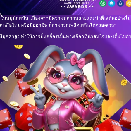
หมู่นักพนัน เนื่องจากมีความหลากหลายและน่าตื่นเต้นอย่างไม่หยุด
นผู้เล่นมือใหม่หรือมืออาชีพ ก็สามารถเพลิดเพลินได้ตลอดเวลา
มีมูลค่าสูง ทำให้การปั่นสล็อตเป็นทางเลือกที่น่าสนใจและเต็มไปด้