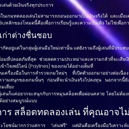
เล่นด้วยเงินจริงทุกประการ
ิตในเกมทดลองเล่นไม่สามารถถอนออกมาเป็นเงินจริงได้
และเมื่อเ
tiêuหลักของโหมดนี้คือเพื่อการเรียนรู้และความบันเทิง ไม่ใช่เพื่อก
ะเก่าต่างชื่นชอบ
ู่แค่ในกลุ่มผู้เล่นมือใหม่เท่านั้น แต่ยังรวมถึงผู้เล่นที่มีประสบกา
อมที่ปลอดภัยที่สุด ช่วยลดความประหม่าและความกลัวที่จะเสียเง
าใจเพย์ไลน์ (Paylines) ของเกมได้อย่างเต็มที่
เครื่องมือในการสำรวจเกมใหม่ๆ ที่เปิดตัวออกมาอย่างต่อเนื่อ
ามสนุกของเกมนั้นๆ ก่อนที่จะนำเงินจริงไปลงทุน นอกจากนี้ยังใช
มเสี่ยง
ผู้เล่นก็แค่อยากจะสนุกกับการหมุนสล็อตเพื่อผ่อนคลาย โดยไม่ต้
ด้อย่างสมบูรณ์แบบ
าร สล็อตทดลองเล่น ที่คุณอาจไม่เ
โยชน์มากกว่าแค่การ “เล่นฟรี” แต่มันคือเครื่องมือวิเคราะห์แล