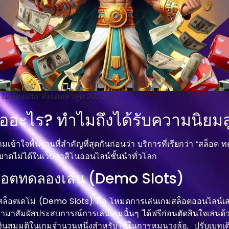
ไม่ต้องฝาก อัปเดตล่าสุด 2025 3
ออะไร? ทำไมถึงได้รับความนิยมส
เข้าใจพื้นฐานที่สำคัญที่สุดกันก่อนว่า บริการที่เรียกว่า “สล็อต
ี่ขาดไม่ได้ในเว็บคาสิโนออนไลน์ชั้นนำทั่วโลก
็อตทดลองเล่น (Demo Slots)
สล็อตเดโม่ (Demo Slots)
คือ โหมดการเล่นเกมสล็อตออนไลน์เสมือ
เข้ามาสัมผัสประสบการณ์การเล่นเกมนั้นๆ ได้ฟรีก่อนตัดสินใจเล่นด้วย
นเงินสมมติในเกมจำนวนหนึ่งสำหรับใช้ในการหมุนวงล้อ, ปรับเบทเดิม