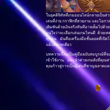
ในยุคดิจิทัลที่เกมออนไลน์กลายเป็นส
เล่นที่ง่าย กราฟิกที่สวยงาม และโอกา
เดิมพันด้วยเงินจริงทันทีอาจเต็มไปด้ว
แน่ใจว่าจะเลือกเล่นเกมไหนดี ด้วยเหต
ทุกคน มันคือเครื่องมือชั้นยอดที่เ
แม้แต่บาทเดียว
บทความนี้จะเป็นคู่มือฉบับสมบูรณ์ที่
เข้าใช้งาน, แนะนำค่ายเกมดังที่คุณส
คุณก้าวสู่การเป็นผู้เล่นที่ชาญฉลาดและม