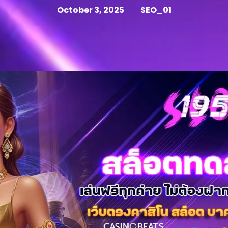
October 3, 2025
SEO_01