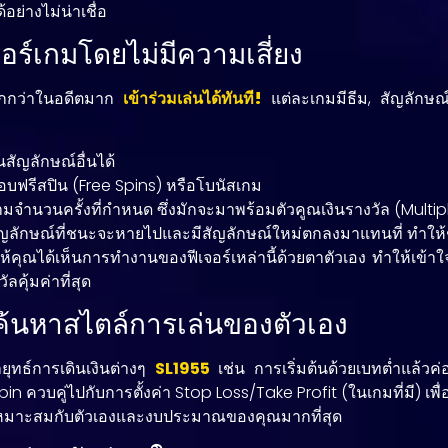
้อย่างไม่น่าเชื่อ
เจอร์เกมโดยไม่มีความเสี่ยง
มากกว่าในอดีตมาก
เข้าร่วมเล่นได้ทันที!
แต่ละเกมมีธีม, สัญลักษณ์
สัญลักษณ์อื่นได้
อบฟรีสปิน (Free Spins) หรือโบนัสเกม
จำนวนครั้งที่กำหนด ซึ่งมักจะมาพร้อมตัวคูณเงินรางวัล (Multipl
ญลักษณ์ที่ชนะจะหายไปและมีสัญลักษณ์ใหม่ตกลงมาแทนที่ ทำให้ชน
คุณได้เห็นการทำงานของฟีเจอร์เหล่านี้ด้วยตาตัวเอง ทำให้เข้าใจ
ลคุ้มค่าที่สุด
ค้นหาสไตล์การเล่นของตัวเอง
ยุทธ์การเดินเงินต่างๆ
SL1955
เช่น การเริ่มต้นด้วยเบทต่ำแล้วค่อย
pin ควบคู่ไปกับการตั้งค่า Stop Loss/Take Profit (ในเกมที่มี) เ
ี่เหมาะสมกับตัวเองและงบประมาณของคุณมากที่สุด