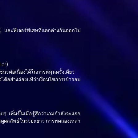
, และฟีเจอร์พิเศษที่แตกต่างกันออกไป
ier)
ะต่อเนื่องได้ในการหมุนครั้งเดียว
ได้อย่างถ่องแท้ว่าเงื่อนไขการเข้ารอบ
ๆ เพิ่มขึ้นเมื่อรู้สึกว่าเกมกำลังจะแจก
พื่อดูผลลัพธ์ในระยะยาว การทดลองเหล่า