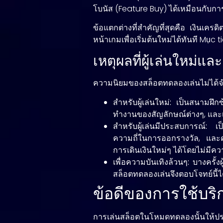
โบนัส (Feature Buy) ได้เหมือนกับการ
ข้อแตกต่างที่สำคัญที่สุดคือ
เงินเครด
หน้าเกมเพื่อเริ่มต้นใหม่ได้ทันที Mục 
เหตุผลที่ผู้เล่นใหม่แล
ความนิยมของสล็อตทดลองเล่นไม่ได้จำกัดอย
สำหรับผู้เล่นใหม่:
เป็นสนามฝึกซ้
ทำงานของสัญลักษณ์ต่างๆ, และเข้
สำหรับผู้เล่นมีประสบการณ์:
เป็น
ความถี่ในการออกรางวัล, และคว
การเดินเงินใหม่ๆ ได้โดยไม่มีควา
เพื่อความบันเทิงล้วนๆ:
บางครั้ง
สล็อตทดลองเล่นจึงตอบโจทย์นี้ไ
ข้อดีของการใช้บริก
การเล่นสล็อตในโหมดทดลองนั้นให้ประ