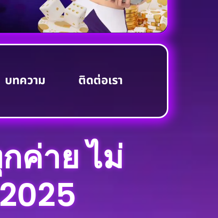
บทความ
ติดต่อเรา
กค่าย ไม่
ด 2025