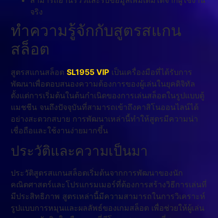
จริง
ทำความรู้จักกับสูตรสแกน
สล็อต
สูตรสแกนสล็อต
SL1955 VIP
เป็นเครื่องมือที่ได้รับการ
พัฒนาเพื่อตอบสนองความต้องการของผู้เล่นในยุคดิจิทัล
ตั้งแต่การเริ่มต้นในต้นกำเนิดของการเล่นสล็อตในรูปแบบตู้
แมชชีน จนถึงปัจจุบันที่สามารถเข้าถึงคาสิโนออนไลน์ได้
อย่างสะดวกสบาย การพัฒนาเหล่านี้ทำให้สูตรมีความน่า
เชื่อถือและใช้งานง่ายมากขึ้น
ประวัติและความเป็นมา
ประวัติสูตรสแกนสล็อตเริ่มต้นจากการพัฒนาของนัก
คณิตศาสตร์และโปรแกรมเมอร์ที่ต้องการสร้างวิธีการเล่นที่
มีประสิทธิภาพ สูตรเหล่านี้มีความสามารถในการวิเคราะห์
รูปแบบการหมุนและผลลัพธ์ของเกมสล็อต เพื่อช่วยให้ผู้เล่น