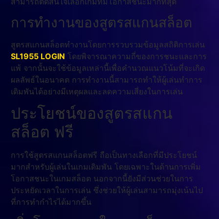
สามารถตัดสินใจเลือกเกมที่มีโอกาสชนะมากที่สุด
การทำงานของสูตรสแกนสล็อต
สูตรสแกนสล็อตทำงานโดยการรวบรวมข้อมูลสถิติการเล่น
SL1955 LOGIN
โดยพิจารณาความถี่ของการชนะและการ
แพ้ จากนั้นจะใช้ข้อมูลเหล่านี้เพื่อคำนวณแนวโน้มที่จะเกิด
ผลลัพธ์ในอนาคต การทำงานนี้สามารถทำให้ผู้เล่นทำการ
เดิมพันได้อย่างมีเหตุผลและลดความเสี่ยงในการเล่น
ประโยชน์ของสูตรสแกน
สล็อต ฟรี
การใช้สูตรสแกนสล็อตฟรี ถือเป็นทางเลือกที่มีประโยชน์
มากสำหรับผู้เล่นในเกมเดิมพัน โดยเฉพาะในด้านการเพิ่ม
โอกาสชนะในเกมสล็อต นอกจากนี้ยังมีส่วนช่วยในการ
ประหยัดเวลาในการเล่น ซึ่งช่วยให้ผู้เล่นสามารถมุ่งเน้นไป
ที่การทำกำไรได้มากขึ้น