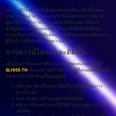
การดาวน์โหลดและติดตั้งสูตรสแกนสล็อต ฟรี มีขั้นตอน
ง่ายๆ ที่ผู้เล่นสามารถทำตามได้ ซึ่งจะช่วยให้การใช้งาน
สูตรเป็นไปอย่างราบรื่นและมีประสิทธิภาพมากขึ้น สิ่ง
สำคัญคือการเลือกแหล่งดาวน์โหลดที่เชื่อถือได้เพื่อลด
ความเสี่ยงจากไวรัสหรือมัลแวร์ สั่งซื้อสูตรสแกนสล็อตจาก
ผู้ให้บริการที่มีชื่อเสียงด้วยความมั่นใจ
การดาวน์โหลดและติดตั้ง
เมื่อผู้เล่นกำลังมองหาวิธีดาวน์โหลดสูตรสแกนสล็อตฟรี
SL1955 TH
ขั้นแรกควรเข้าไปที่เว็บไซต์ที่เสนอผลิตภัณฑ์นี้
หลังจากนั้นให้ทำตามขั้นตอนดังนี้:
สมัครสมาชิกหรือลงทะเบียนในเว็บไซต์ที่ต้องการ
ดาวน์โหลด
ค้นหาลิงค์ดาวน์โหลดสูตรสแกนสล็อต
คลิกดาวน์โหลดและรอให้ไฟล์โปรแกรมดาวน์โหลด
เสร็จสิ้น