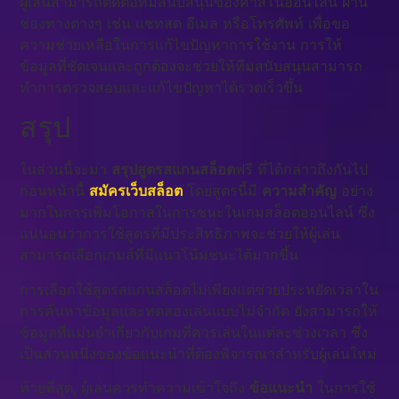
ผู้เล่นสามารถติดต่อทีมสนับสนุนของคาสิโนออนไลน์ ผ่าน
ช่องทางต่างๆ เช่น แชทสด อีเมล หรือโทรศัพท์ เพื่อขอ
ความช่วยเหลือในการแก้ไขปัญหาการใช้งาน การให้
ข้อมูลที่ชัดเจนและถูกต้องจะช่วยให้ทีมสนับสนุนสามารถ
ทำการตรวจสอบและแก้ไขปัญหาได้รวดเร็วขึ้น
สรุป
ในส่วนนี้จะมา
สรุปสูตรสแกนสล็อต
ฟรี ที่ได้กล่าวถึงกันไป
ก่อนหน้านี้
สมัครเว็บสล็อต
โดยสูตรนี้มี
ความสำคัญ
อย่าง
มากในการเพิ่มโอกาสในการชนะในเกมสล็อตออนไลน์ ซึ่ง
แน่นอนว่าการใช้สูตรที่มีประสิทธิภาพจะช่วยให้ผู้เล่น
สามารถเลือกเกมส์ที่มีแนวโน้มชนะได้มากขึ้น
การเลือกใช้สูตรสแกนสล็อตไม่เพียงแต่ช่วยประหยัดเวลาใน
การค้นหาข้อมูลและทดลองเล่นแบบไม่จำกัด ยังสามารถให้
ข้อมูลที่แม่นยำเกี่ยวกับเกมที่ควรเล่นในแต่ละช่วงเวลา ซึ่ง
เป็นส่วนหนึ่งของข้อแนะนำที่ต้องพิจารณาสำหรับผู้เล่นใหม่
ท้ายที่สุด, ผู้เล่นควรทำความเข้าใจถึง
ข้อแนะนำ
ในการใช้