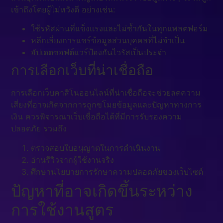
เข้าถึงโดยผู้ไม่หวังดี อย่างเช่น:
ใช้รหัสผ่านที่แข็งแรงและไม่ซ้ำกันในทุกแพลตฟอร์ม
หลีกเลี่ยงการแชร์ข้อมูลส่วนบุคคลที่ไม่จำเป็น
อัปเดตซอฟต์แวร์ป้องกันไวรัสเป็นประจำ
การเลือกเว็บที่น่าเชื่อถือ
การเลือกเว็บคาสิโนออนไลน์ที่น่าเชื่อถือจะช่วยลดความ
เสี่ยงที่อาจเกิดจากการถูกขโมยข้อมูลและปัญหาทางการ
เงิน ควรพิจารณาเว็บเชื่อถือได้ที่มีการรับรองความ
ปลอดภัย รวมถึง
ตรวจสอบใบอนุญาตในการดำเนินงาน
อ่านรีวิวจากผู้ใช้งานจริง
ศึกษานโยบายการรักษาความปลอดภัยของเว็บไซต์
ปัญหาที่อาจเกิดขึ้นระหว่าง
การใช้งานสูตร