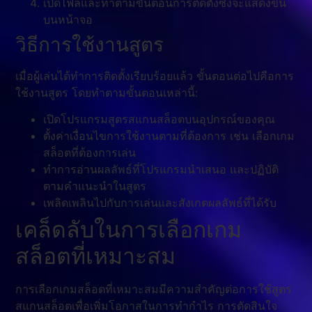
เปิดไฟล์และทำตามขั้นตอนการติดตั้งซึ่งจะแสดงขึ้น
บนหน้าจอ
วิธีการใช้งานสูตร
เมื่อผู้เล่นได้ทำการติดตั้งเรียบร้อยแล้ว ขั้นตอนต่อไปคือการ
ใช้งานสูตร โดยทำตามขั้นตอนเหล่านี้:
เปิดโปรแกรมสูตรสแกนสล็อตบนอุปกรณ์ของคุณ
ตั้งค่าเงื่อนไขการใช้งานตามที่ต้องการ เช่น เลือกเกม
สล็อตที่ต้องการเล่น
ทำการอ่านผลลัพธ์ที่โปรแกรมนำเสนอ และปฏิบัติ
ตามคำแนะนำในสูตร
เพลิดเพลินไปกับการเล่นและสังเกตผลลัพธ์ที่ได้รับ
เคล็ดลับในการเลือกเกม
สล็อตที่เหมาะสม
การเลือกเกมสล็อตที่เหมาะสมมีความสำคัญต่อการใช้สูตร
สแกนสล็อตเพื่อเพิ่มโอกาสในการทำกำไร การตัดสินใจ