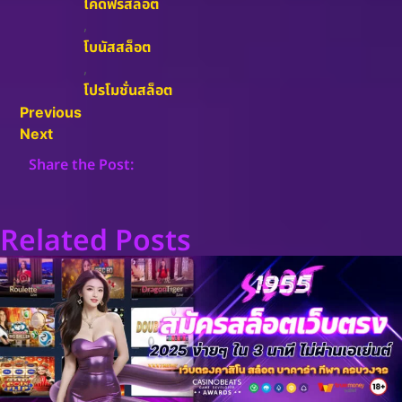
โค้ดฟรีสล็อต
,
โบนัสสล็อต
,
โปรโมชั่นสล็อต
Previous
Next
Share the Post:
Related Posts