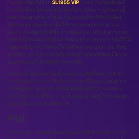
อนาคตโค้ดฟรีสล็อต
SL1955 VIP
ในวงการเกมสล็อตมี
แนวโน้มที่สดใสและเต็มไปด้วยโอกาสใหม่ ๆ ผู้เล่นและผู้
พัฒนาเกมต่างหันมาใช้แนวโน้มเกมสล็อตที่จำเป็นต้อง
ปรับปรุงอย่างต่อเนื่อง เพื่อให้สามารถตอบสนองความ
ต้องการของผู้เล่นได้ดีขึ้น การพัฒนาและปรับปรุงการแจก
จ่ายโค้ดมีความสำคัญในการเสริมสร้างประสบการณ์ที่ดีให้
กับผู้เล่นซึ่งอาจจะใช้เทคโนโลยีใหม่ เช่น บล็อกเชน ซึ่งจะ
ช่วยให้การทำธุรกรรมที่เกี่ยวข้องกับโค้ดฟรีสล็อตมีความ
ปลอดภัยและมีประสิทธิภาพมากขึ้น
นอกจากนี้ ยังมีแนวโน้มที่จะเห็นการเพิ่มขึ้นของรูปแบบ
การนำเสนอและการให้บริการจากคาสิโนออนไลน์ต่าง ๆ
ทำให้ผู้เล่นสามารถเข้าถึงโค้ดฟรีสล็อตได้อย่างง่ายดาย
การใช้เทคโนโลยีใหม่ ๆ จะเป็นกุญแจสำคัญในการพัฒนา
สิ่งเหล่านี้อย่างมีประสิทธิภาพ
สรุป
โดยรวมแล้ว โค้ดฟรีสล็อตเป็นเครื่องมือที่ช่วยเพิ่มโอกาส