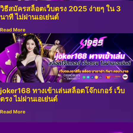
วิธีสมัครสล็อตเว็บตรง 2025 ง่ายๆ ใน 3
นาที ไม่ผ่านเอเย่นต์
Read More
joker168 ทางเข้าเล่นสล็อตโจ๊กเกอร์ เว็บ
ตรง ไม่ผ่านเอเย่นต์
Read More