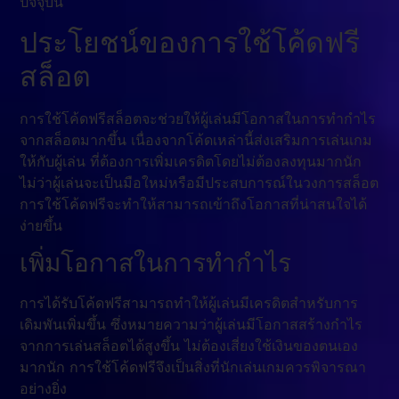
ปัจจุบัน
ประโยชน์ของการใช้โค้ดฟรี
สล็อต
การใช้โค้ดฟรีสล็อตจะช่วยให้ผู้เล่นมีโอกาสในการทำกำไร
จากสล็อตมากขึ้น เนื่องจากโค้ดเหล่านี้ส่งเสริมการเล่นเกม
ให้กับผู้เล่น ที่ต้องการเพิ่มเครดิตโดยไม่ต้องลงทุนมากนัก
ไม่ว่าผู้เล่นจะเป็นมือใหม่หรือมีประสบการณ์ในวงการสล็อต
การใช้โค้ดฟรีจะทำให้สามารถเข้าถึงโอกาสที่น่าสนใจได้
ง่ายขึ้น
เพิ่มโอกาสในการทำกำไร
การได้รับโค้ดฟรีสามารถทำให้ผู้เล่นมีเครดิตสำหรับการ
เดิมพันเพิ่มขึ้น ซึ่งหมายความว่าผู้เล่นมีโอกาสสร้างกำไร
จากการเล่นสล็อตได้สูงขึ้น ไม่ต้องเสี่ยงใช้เงินของตนเอง
มากนัก การใช้โค้ดฟรีจึงเป็นสิ่งที่นักเล่นเกมควรพิจารณา
อย่างยิ่ง