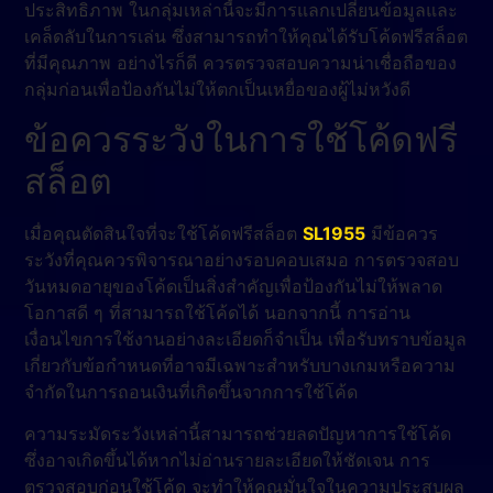
ประสิทธิภาพ ในกลุ่มเหล่านี้จะมีการแลกเปลี่ยนข้อมูลและ
เคล็ดลับในการเล่น ซึ่งสามารถทำให้คุณได้รับโค้ดฟรีสล็อต
ที่มีคุณภาพ อย่างไรก็ดี ควรตรวจสอบความน่าเชื่อถือของ
กลุ่มก่อนเพื่อป้องกันไม่ให้ตกเป็นเหยื่อของผู้ไม่หวังดี
ข้อควรระวังในการใช้โค้ดฟรี
สล็อต
เมื่อคุณตัดสินใจที่จะใช้โค้ดฟรีสล็อต
SL1955
มีข้อควร
ระวังที่คุณควรพิจารณาอย่างรอบคอบเสมอ การตรวจสอบ
วันหมดอายุของโค้ดเป็นสิ่งสำคัญเพื่อป้องกันไม่ให้พลาด
โอกาสดี ๆ ที่สามารถใช้โค้ดได้ นอกจากนี้ การอ่าน
เงื่อนไขการใช้งานอย่างละเอียดก็จำเป็น เพื่อรับทราบข้อมูล
เกี่ยวกับข้อกำหนดที่อาจมีเฉพาะสำหรับบางเกมหรือความ
จำกัดในการถอนเงินที่เกิดขึ้นจากการใช้โค้ด
ความระมัดระวังเหล่านี้สามารถช่วยลดปัญหาการใช้โค้ด
ซึ่งอาจเกิดขึ้นได้หากไม่อ่านรายละเอียดให้ชัดเจน การ
ตรวจสอบก่อนใช้โค้ด จะทำให้คุณมั่นใจในความประสบผล