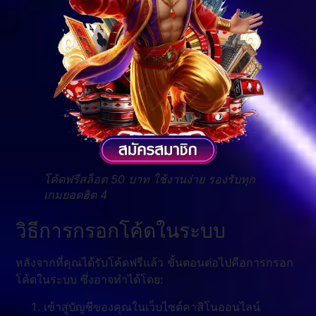
โค้ดฟรีสล็อต 50 บาท ใช้งานง่าย รองรับทุก
เกมยอดฮิต 4
วิธีการกรอกโค้ดในระบบ
หลังจากที่คุณได้รับโค้ดฟรีแล้ว ขั้นตอนต่อไปคือการกรอก
โค้ดในระบบ ซึ่งอาจทำได้โดย:
เข้าสู่บัญชีของคุณในเว็บไซต์คาสิโนออนไลน์