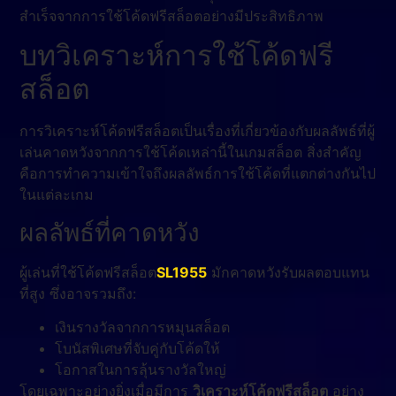
สำเร็จจากการใช้โค้ดฟรีสล็อตอย่างมีประสิทธิภาพ
บทวิเคราะห์การใช้โค้ดฟรี
สล็อต
การวิเคราะห์โค้ดฟรีสล็อตเป็นเรื่องที่เกี่ยวข้องกับผลลัพธ์ที่ผู้
เล่นคาดหวังจากการใช้โค้ดเหล่านี้ในเกมสล็อต สิ่งสำคัญ
คือการทำความเข้าใจถึงผลลัพธ์การใช้โค้ดที่แตกต่างกันไป
ในแต่ละเกม
ผลลัพธ์ที่คาดหวัง
ผู้เล่นที่ใช้โค้ดฟรีสล็อต
SL1955
มักคาดหวังรับผลตอบแทน
ที่สูง ซึ่งอาจรวมถึง:
เงินรางวัลจากการหมุนสล็อต
โบนัสพิเศษที่จับคู่กับโค้ดให้
โอกาสในการลุ้นรางวัลใหญ่
โดยเฉพาะอย่างยิ่งเมื่อมีการ
วิเคราะห์โค้ดฟรีสล็อต
อย่าง