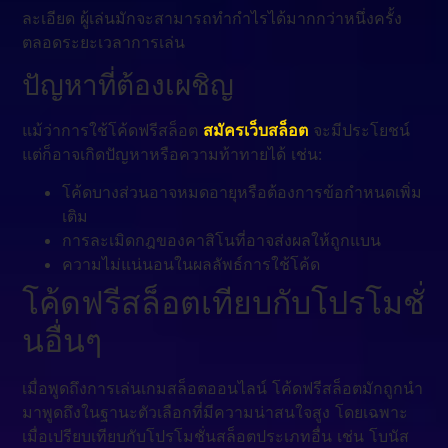
ละเอียด ผู้เล่นมักจะสามารถทำกำไรได้มากกว่าหนึ่งครั้ง
ตลอดระยะเวลาการเล่น
ปัญหาที่ต้องเผชิญ
แม้ว่าการใช้โค้ดฟรีสล็อต
สมัครเว็บสล็อต
จะมีประโยชน์
แต่ก็อาจเกิดปัญหาหรือความท้าทายได้ เช่น:
โค้ดบางส่วนอาจหมดอายุหรือต้องการข้อกำหนดเพิ่ม
เติม
การละเมิดกฎของคาสิโนที่อาจส่งผลให้ถูกแบน
ความไม่แน่นอนในผลลัพธ์การใช้โค้ด
โค้ดฟรีสล็อตเทียบกับโปรโมชั่
นอื่นๆ
เมื่อพูดถึงการเล่นเกมสล็อตออนไลน์ โค้ดฟรีสล็อตมักถูกนำ
มาพูดถึงในฐานะตัวเลือกที่มีความน่าสนใจสูง โดยเฉพาะ
เมื่อเปรียบเทียบกับโปรโมชั่นสล็อตประเภทอื่น เช่น โบนัส