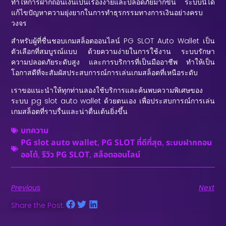
ทำให้การฝากถอนเงินเป็นเรื่องง่ายและปลอดภัยมากขึ้น ระบบนี้ได้
แก้ไขปัญหาความยุ่งยากในการทำธุรกรรมทางการเงินอย่างครบ
วงจร
สำหรับผู้ที่ชื่นชอบเกมสล็อตออนไลน์ PG SLOT Auto Wallet เป็น
ตัวเลือกที่สมบูรณ์แบบ ด้วยความง่ายในการใช้งาน ระบบรักษา
ความปลอดภัยระดับสูง และการบริการที่เป็นมืออาชีพ ทำให้เป็น
โอกาสดีที่จะสัมผัสประสบการณ์การเล่นเกมสล็อตที่เหนือระดับ
เราขอแนะนำให้ทุกท่านลองใช้บริการและค้นพบความพิเศษของ
ระบบ pg slot auto wallet ด้วยตนเอง เพื่อประสบการณ์การเล่น
เกมสล็อตที่ราบรื่นและน่าตื่นเต้นยิ่งขึ้น
บทความ
PG slot auto wallet
,
PG SLOT ที่ดีที่สุด
,
ระบบฝากถอน
ออโต้
,
รีวิว PG SLOT
,
สล็อตออนไลน์
Previous
Next
Share the Post: