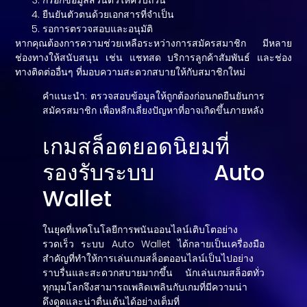
ยืนยันตัวตนด้วยเอกสารที่จำเป็น
รอการตรวจสอบและอนุมัติ
หากคุณต้องการความช่วยเหลือระหว่างการสมัครสมาชิก มีหลาย
ช่องทางให้สนับสนุน เช่น แชทสด บริการลูกค้าสัมพันธ์ และช่อง
ทางติดต่ออื่นๆ ที่มอบความสะดวกสบายให้กับสมาชิกใหม่
คำแนะนำ: ตรวจสอบข้อมูลให้ถูกต้องก่อนกดยืนยันการ
สมัครสมาชิก เพื่อหลีกเลี่ยงปัญหาที่อาจเกิดขึ้นภายหลัง
เกมสล็อตยอดนิยมที่
รองรับระบบ Auto
Wallet
ในยุคที่เทคโนโลยีการพนันออนไลน์เติบโตอย่าง
รวดเร็ว ระบบ Auto Wallet ได้กลายเป็นเครื่องมือ
สำคัญที่ทำให้การเล่นเกมสล็อตออนไลน์เป็นไปอย่าง
ราบรื่นและสะดวกสบายมากขึ้น นักเล่นเกมสล็อตทั่ว
ทุกมุมโลกจึงสามารถเพลิดเพลินกับเกมที่มีความน่า
ดึงดูดและน่าตื่นเต้นได้อย่างเต็มที่