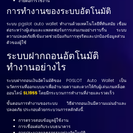
ง่ายต่อการใช้งาน
การทำงานของระบบอัตโนมัติ
ระบบ pgslot auto wallet ทำงานด้วยเทคโนโลยีที่ทันสมัย เชื่อม
ต่อระหว่างผู้เล่นและแพลตฟอร์มการเล่นเกมอย่างราบรื่น ระบบ
ความปลอดภัยที่เข้มงวดช่วยป้องกันการทุจริตและปกป้องข้อมูลส่วน
ตัวของผู้ใช้
ระบบฝากถอนอัตโนมัติ
ทำงานอย่างไร
ระบบฝากถอนเงินอัตโนมัติของ PGSLOT Auto Wallet เป็น
นวัตกรรมที่ออกแบบมาเพื่ออำนวยความสะดวกให้กับผู้เล่นเกมสล็อต
ออนไลน์
SL1955
โดยมีกระบวนการทำงานที่ง่ายและรวดเร็ว
ขั้นตอนการทำงานของระบบ วิธีฝากถอนเงินมีความแม่นยำและ
ปลอดภัย ประกอบด้วยกระบวนการหลักดังนี้:
การตรวจสอบข้อมูลผู้ใช้งาน
การเชื่อมต่อกับระบบธนาคาร
การประมวลผลธุรกรรมอย่างอัตโนมัติ