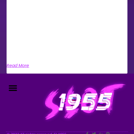
joker168 ทางเข้าเล่นสล็อตโจ๊กเกอร์ เว็บตรง ไม่ผ่าน
เอเย่นต์
Read More
ฝาก-ถอน
โปรโมชั่น
ติดต่อเรา