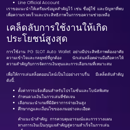
Line Official Account
เราขอแนะนำให้เตรียมข้อมูลสำคัญไว้ เช่น ชื่อผู้ใช้ และปัญหาที่พบ
เพื่อความรวดเร็วและประสิทธิภาพในการขอความช่วยเหลือ
เคล็ดลับการใช้งานให้เกิด
ประโยชน์สูงสุด
การใช้งาน PG SLOT Auto Wallet อย่างมีประสิทธิภาพต้องอาศัย
ความเข้าใจและกลยุทธ์ที่ถูกต้อง นักเล่นสล็อตผ่านมือถือควรให้
ความสำคัญกับการจัดการเงินทุนและการเลือกเกมที่เหมาะสม
เพื่อให้การเล่นสล็อตออนไลน์เป็นไปอย่างราบรื่น มีเคล็ดลับสำคัญ
ดังนี้:
ตั้งค่าการแจ้งเตือนสำหรับโปรโมชั่นและโบนัสพิเศษ
กำหนดวงเงินในการเล่นที่ชัดเจน
เลือกแนะนำเกมที่มีอัตราการจ่ายเงินสูง
ศึกษากฎและเงื่อนไขของเกมอย่างละเอียด
คำแนะนำสำคัญ: การควบคุมอารมณ์และการวางแผน
ทางการเงินเป็นกุญแจสำคัญสู่ความสำเร็จในการเล่น