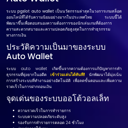
ระบบ
pgslot auto wallet
เป็นนวัตกรรมล่าสุดในวงการเกมสล็อต
ออนไลน์ที่ได้รับความนิยมอย่างมากในประเทศไทย ระบบนี้ได้
พัฒนาขึ้นเพื่อตอบสนองความต้องการของนักเล่นเกมที่ต้องการ
ความสะดวกสบายและความปลอดภัยสูงสุดในการทำธุรกรรม
ทางการเงิน
ประวัติความเป็นมาของระบบ
Auto Wallet
ระบบ auto wallet เกิดขึ้นจากความต้องการแก้ปัญหาการทำ
ธุรกรรมที่ยุ่งยากในอดีต
เข้าร่วมเล่นได้ทันที!
นักพัฒนาได้มุ่งเน้น
การสร้างระบบที่ทำงานอย่างอัตโนมัติ เพื่อลดขั้นตอนและเพิ่มความ
รวดเร็วในการฝากถอนเงิน
จุดเด่นของระบบออโต้วอลเล็ท
ความรวดเร็วในการทำรายการ
ระบบความปลอดภัยระดับสูง
รองรับการทำรายการตลอด 24 ชั่วโมง