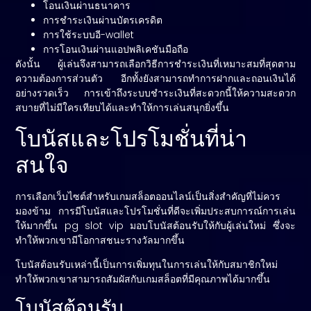
โอนเงินผ่านธนาคาร
การชำระเงินผ่านบัตรเครดิต
การใช้ระบบอี-wallet
การโอนเงินผ่านแอปพลิเคชันมือถือ
ดังนั้น ผู้เล่นจึงสามารถเลือกวิธีการชำระเงินที่เหมาะสมที่สุดตาม
ความต้องการส่วนตัว อีกทั้งยังสามารถทำการฝากและถอนเงินได้
อย่างรวดเร็ว การเข้าถึงระบบชำระเงินที่สะดวกนี้ให้ความสะดวก
สบายที่ไม่มีใครเทียบได้และทำให้การเล่นสนุกยิ่งขึ้น
โบนัสและโปรโมชั่นที่น่า
สนใจ
การเลือกเว็บไซต์สำหรับเกมสล็อตออนไลน์เป็นสิ่งสำคัญที่ไม่ควร
มองข้าม การมีโบนัสและโปรโมชั่นที่ดีจะเพิ่มประสบการณ์การเล่น
ให้มากขึ้น pg slot vip มอบโบนัสต้อนรับให้กับผู้เล่นใหม่ ซึ่งจะ
ทำให้พวกเขามีโอกาสชนะรางวัลมากขึ้น
โบนัสต้อนรับเหล่านี้เป็นการเพิ่มทุนในการเล่นให้กับสมาชิกใหม่
ทำให้พวกเขาสามารถสัมผัสกับเกมสล็อตที่มีคุณภาพได้มากขึ้น
โบนัสต้อนรับ