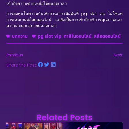
เข้าถึงความช่วยเหลือได้ตลอดเวลา
การลงทุนในความบันเทิงผ่านการเดิมพันที่ pg slot vip ไม่ใช่แค่
การเล่นเกมสล็อตออนไลน์ แต่ยังเป็นการเข้าถึงบริการคุณภาพและ
ความสะดวกสบายตลอดเวลา
บทความ
pg slot vip
,
คาสิโนออนไลน์
,
สล็อตออนไลน์
Previous
Next
Share the Post:
Related Posts