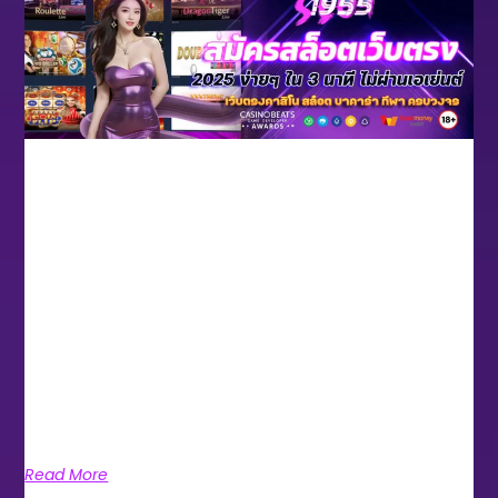
วิธีสมัครสล็อตเว็บตรง 2025 ง่ายๆ ใน 3 นาที ไม่ผ่าน
เอเย่นต์
Read More