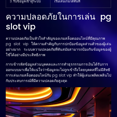
3. รับข้อมูลเข้าสู่ระบบ
เริ่มเล่นเกมได้ทันที
ความปลอดภัยในการเล่น pg
slot vip
ความปลอดภัยเป็นหัวใจสำคัญของเกมสล็อตออนไลน์ที่มีคุณภาพ
pg slot vip ให้ความสำคัญกับการปกป้องข้อมูลส่วนตัวของผู้เล่น
อย่างมาก ระบบความปลอดภัยที่ทันสมัยสามารถป้องกันข้อมูลของผู้
ใช้ได้อย่างมีประสิทธิภาพ
การเข้ารหัสข้อมูลส่วนบุคคลและการทำธุรกรรมการเงินได้รับการ
ออกแบบมาเพื่อให้แน่ใจว่าข้อมูลจะไม่ถูกเข้าถึงโดยบุคคลที่ไม่มีสิทธิ
การเล่นเกมสล็อตออนไลน์กับ pg slot vip ทำให้ผู้เล่นเพลิดเพลินไป
กับประสบการณ์ที่มีความปลอดภัยสูงสุด