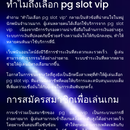
ทำไมถึงเลือก pg slot vip
คำถาม “ทำไมเลือก pg slot vip” กลายเป็นหัวข้อที่น่าสนใจในหมู่
นักพนันจำนวนมาก. ผู้เล่นหลายคนได้เลือกใช้บริการจาก pg slot
vip เนื่องจากมีการรับรองความน่าเชื่อถือในด้านการเงินอย่างสูง.
ระบบการเงินที่ปลอดภัยนี้ช่วยสร้างความมั่นใจให้กับนักลงทุน, ทำให้
หลายคนหันมาใช้บริการที่นี่.
เว็บพนันออนไลน์ยังมีวิธีการชำระเงินที่สะดวกและรวดเร็ว. ผู้เล่น
สามารถทำธุรกรรมได้อย่างง่ายดาย. ระบบชำระเงินที่หลากหลาย
ช่วยให้ผู้เล่นมีทางเลือกมากขึ้น.
โอกาสในการชนะรางวัลที่สูงยังเป็นอีกหนึ่งสาเหตุที่ทำให้ผู้เล่นเลือก
pg slot vip. ทีมงานมืออาชีพที่คอยให้บริการและสนับสนุนแบบเต็ม
ที่เพิ่มความเชื่อมั่นให้กับผู้เล่นในการเดิมพันทุกครั้ง.
การสมัครสมาชิกเพื่อเล่นเกม
การเข้าร่วมเป็นสมาชิกของ pg slot vip เป็นกระบวนการที่
ง่ายดายมาก ผู้เล่นสามารถเข้าถึงเกมสล็อตระดับสูงได้อย่างรวดเร็ว
โดยผ่านขั้นตอนที่ไม่ซับซ้อน ทำให้ทุกคนสามารถเพลิดเพลินกับ