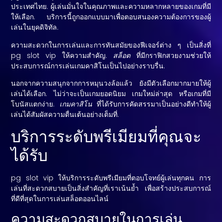
ประเทศไทย. ผู้เล่นมั่นใจในคุณภาพและความหลากหลายของเกมที่มี
ให้เลือก. บริการนี้ถูกออกแบบมาเพื่อตอบสนองความต้องการของผู้
เล่นในยุคดิจิทัล.
ความสะดวกในการเล่นและการทันสมัยของฟีเจอร์ต่าง ๆ เป็นสิ่งที่
pg slot vip ให้ความสำคัญ.
สล็อต
ที่มีกราฟิกสวยงามช่วยให้
ประสบการณ์การเล่นเกมคาสิโนเป็นไปอย่างราบรื่น.
นอกจากความสนุกจากการหมุนวงล้อแล้ว ยังมีตัวเลือกมากมายให้ผู้
เล่นได้เลือก. ไม่ว่าจะเป็นเกมยอดนิยม เกมใหม่ล่าสุด หรือเกมที่มี
โบนัสแตกง่าย.
เกมคาสิโน
ที่ได้รับการคัดสรรมาเป็นอย่างดีทำให้ผู้
เล่นได้สัมผัสความตื่นเต้นอย่างเต็มที่.
บริการระดับพรีเมียมที่คุณจะ
ได้รับ
pg slot vip ให้บริการระดับพรีเมียมที่ตอบโจทย์ผู้เล่นทุกคน การ
เล่นที่สะดวกสบายเป็นสิ่งสำคัญที่เราเน้นย้ำ เพื่อสร้างประสบการณ์
ที่ดีที่สุดในการเล่นสล็อตออนไลน์
ความสะดวกสบายในการเล่น