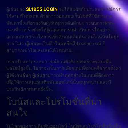
ผู้เล่นของ
SL1955 LOGIN
จะได้สัมผัสกับประสบการณ์การ
ใช้งานที่โดดเด่น ด้วยการออกแบบเว็บไซต์ที่ใช้งานง่าย
พัฒนาขึ้นเพื่อรองรับผู้เล่นทุกระดับทักษะ ระบบการฝาก-
ถอนที่รวดเร็วช่วยให้ผู้เล่นสามารถดำเนินการได้อย่าง
สะดวกสบาย ทำให้การเข้าถึงเกมเดิมพันออนไลน์นั้นไม่ยุ่ง
ยาก ไม่ว่าผู้เล่นจะเป็นมือใหม่หรือมีประสบการณ์ ก็
สามารถเข้าใจและเล่นได้โดยง่าย.
การปรับแต่งประสบการณ์ส่วนตัวยังช่วยสร้างความพึง
พอใจที่สูงขึ้น ไม่ว่าจะเป็นการเลือกเกมที่ชอบหรือการตั้งค่า
ผู้ใช้งานอื่นๆ ผู้เล่นสามารถทำทุกอย่างในแบบที่ต้องการ
เพื่อให้การเล่นเกมเดิมพันออนไลน์นั้นสนุกสนานและมี
ประสิทธิภาพมากยิ่งขึ้น.
โบนัสและโปรโมชั่นที่น่า
สนใจ
ในโลกของการเดิมพันออนไลน์ โบนัสและโปรโมชั่นถือเป็น