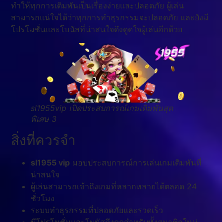
ทำให้ทุกการเดิมพันเป็นเรื่องง่ายและปลอดภัย ผู้เล่น
สามารถแน่ใจได้ว่าทุกการทำธุรกรรมจะปลอดภัย และยังมี
โปรโมชั่นและโบนัสที่น่าสนใจดึงดูดใจผู้เล่นอีกด้วย
sl1955vip เปิดประสบการณ์เกมเดิมพันสุด
พิเศษ 3
สิ่งที่ควรจำ
sl1955 vip
มอบประสบการณ์การเล่นเกมเดิมพันที่
น่าสนใจ
ผู้เล่นสามารถเข้าถึงเกมที่หลากหลายได้ตลอด 24
ชั่วโมง
ระบบทำธุรกรรมที่ปลอดภัยและรวดเร็ว
มีโปรโมชั่นและโบนัสดึงดูดสำหรับทั้งสมาชิกใหม่