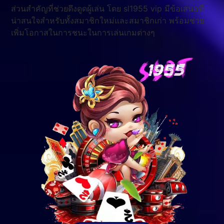
ส่วนสำคัญที่ช่วยดึงดูดผู้เล่น โดย sl1955 vip มีข้อเสนอที่
น่าสนใจสำหรับทั้งสมาชิกใหม่และสมาชิกเก่า พร้อมช่วย
เพิ่มโอกาสในการชนะในการเล่นเกมต่างๆ