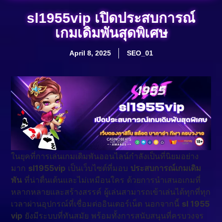
sl1955vip เปิดประสบการณ์
เกมเดิมพันสุดพิเศษ
April 8, 2025
SEO_01
ในยุคที่การเล่นเกมเดิมพันออนไลน์กำลังเป็นที่นิยมอย่าง
มาก
sl1955vip
เป็นเว็บไซต์ที่มอบ
ประสบการณ์เกมเดิม
พัน
ที่น่าตื่นเต้นและไม่เหมือนใคร ด้วยการนำเสนอเกมที่
หลากหลายและสร้างสรรค์ ผู้เล่นสามารถเข้าเล่นได้ทุกที่ทุก
เวลาผ่านอุปกรณ์ที่เชื่อมต่ออินเตอร์เน็ต นอกจากนี้
sl 1955
vip
ยังมีระบบที่ทันสมัย พร้อมทั้งการสนับสนุนที่ครบวงจร