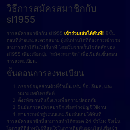
วิธีการสมัครสมาชิกกับ
sl1955
การสมัครสมาชิกกับ sl1955
เข้าร่วมเล่นได้ทันที!
มีขั้น
ตอนที่ง่ายและสะดวกสบาย ผู้เล่นท่านใดที่ต้องการเข้าร่วม
สามารถทำได้ในไม่กี่นาที โดยเริ่มจากเว็บไซต์หลักของ
sl1955 เพียงเลือกปุ่ม “สมัครสมาชิก” เพื่อเริ่มต้นขั้นตอน
การลงทะเบียน.
ขั้นตอนการลงทะเบียน
กรอกข้อมูลส่วนตัวที่จำเป็น เช่น ชื่อ, อีเมล, และ
หมายเลขโทรศัพท์
ตั้งรหัสผ่านที่แข็งแรงเพื่อความปลอดภัย
ยืนยันการสมัครสมาชิกเพื่อสร้างบัญชีใช้งาน
สามารถเข้าสู่ระบบและเริ่มเล่นเกมได้ทันที
การสมัครสมาชิกนี้สามารถทำได้ตลอด 24 ชั่วโมง จึงเป็น
โอกาสที่ดีสำหรับผู้ที่สนใจในการเดิมพันออนไลน์เพื่อเข้า