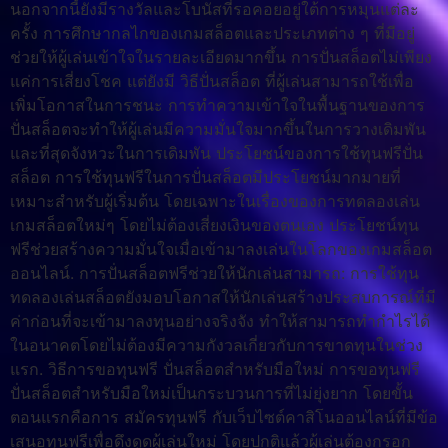
นอกจากนี้ยังมีรางวัลและโบนัสที่รอคอยอยู่ใต้การหมุนแต่ละ
ครั้ง การศึกษากลไกของเกมสล็อตและประเภทต่าง ๆ ที่มีอยู่
ช่วยให้ผู้เล่นเข้าใจในรายละเอียดมากขึ้น การปั่นสล็อตไม่เพียง
แค่การเสี่ยงโชค แต่ยังมี วิธีปั่นสล็อต ที่ผู้เล่นสามารถใช้เพื่อ
เพิ่มโอกาสในการชนะ การทำความเข้าใจในพื้นฐานของการ
ปั่นสล็อตจะทำให้ผู้เล่นมีความมั่นใจมากขึ้นในการวางเดิมพัน
และที่สุดจังหวะในการเดิมพัน ประโยชน์ของการใช้ทุนฟรีปั่น
สล็อต การใช้ทุนฟรีในการปั่นสล็อตมีประโยชน์มากมายที่
เหมาะสำหรับผู้เริ่มต้น โดยเฉพาะในเรื่องของการทดลองเล่น
เกมสล็อตใหม่ๆ โดยไม่ต้องเสี่ยงเงินของตนเอง ประโยชน์ทุน
ฟรีช่วยสร้างความมั่นใจเมื่อเข้ามาลงเล่นในโลกของเกมสล็อต
ออนไลน์. การปั่นสล็อตฟรีช่วยให้นักเล่นสามารถ: การใช้ทุน
ทดลองเล่นสล็อตยังมอบโอกาสให้นักเล่นสร้างประสบการณ์ที่มี
ค่าก่อนที่จะเข้ามาลงทุนอย่างจริงจัง ทำให้สามารถทำกำไรได้
ในอนาคตโดยไม่ต้องมีความกังวลเกี่ยวกับการขาดทุนในช่วง
แรก. วิธีการขอทุนฟรี ปั่นสล็อตสำหรับมือใหม่ การขอทุนฟรี
ปั่นสล็อตสำหรับมือใหม่เป็นกระบวนการที่ไม่ยุ่งยาก โดยขั้น
ตอนแรกคือการ สมัครทุนฟรี กับเว็บไซต์คาสิโนออนไลน์ที่มีข้อ
เสนอทุนฟรีเพื่อดึงดูดผู้เล่นใหม่ โดยปกติแล้วผู้เล่นต้องกรอก