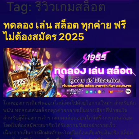
Tag:
รีวิวเกมสล็อต
ทดลอง เล่น สล็อต ทุกค่าย ฟรี
ไม่ต้องสมัคร 2025
โลกของการเดิมพันออนไลน์เต็มไปด้วยโอกาสใหม่ๆ สำหรับนัก
พนัน ทดลองเล่นสล็อตทุกค่ายกลายเป็นทางเลือกที่น่าสนใจ
สำหรับผู้ที่ต้องการสำรวจเกมสล็อตออนไลน์ฟรี การเล่นสล็อต
โดยไม่ต้องสมัครสมาชิกได้รับความนิยมอย่างรวดเร็ว
เนื่องจากเป็นการฝึกฝนทักษะโดยไม่ต้องเสี่ยงกับเงินจริง สล็อต