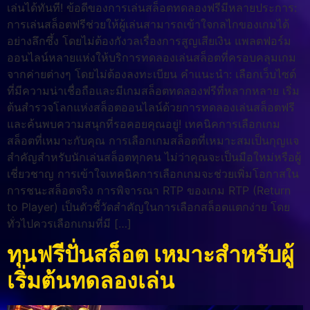
เล่นได้ทันที! ข้อดีของการเล่นสล็อตทดลองฟรีมีหลายประการ:
การเล่นสล็อตฟรีช่วยให้ผู้เล่นสามารถเข้าใจกลไกของเกมได้
อย่างลึกซึ้ง โดยไม่ต้องกังวลเรื่องการสูญเสียเงิน แพลตฟอร์ม
ออนไลน์หลายแห่งให้บริการทดลองเล่นสล็อตที่ครอบคลุมเกม
จากค่ายต่างๆ โดยไม่ต้องลงทะเบียน คำแนะนำ: เลือกเว็บไซต์
ที่มีความน่าเชื่อถือและมีเกมสล็อตทดลองฟรีที่หลากหลาย เริ่ม
ต้นสำรวจโลกแห่งสล็อตออนไลน์ด้วยการทดลองเล่นสล็อตฟรี
และค้นพบความสนุกที่รอคอยคุณอยู่! เทคนิคการเลือกเกม
สล็อตที่เหมาะกับคุณ การเลือกเกมสล็อตที่เหมาะสมเป็นกุญแจ
สำคัญสำหรับนักเล่นสล็อตทุกคน ไม่ว่าคุณจะเป็นมือใหม่หรือผู้
เชี่ยวชาญ การเข้าใจเทคนิคการเลือกเกมจะช่วยเพิ่มโอกาสใน
การชนะสล็อตจริง การพิจารณา RTP ของเกม RTP (Return
to Player) เป็นตัวชี้วัดสำคัญในการเลือกสล็อตแตกง่าย โดย
ทั่วไปควรเลือกเกมที่มี […]
ทุนฟรีปั่นสล็อต เหมาะสำหรับผู้
เริ่มต้นทดลองเล่น