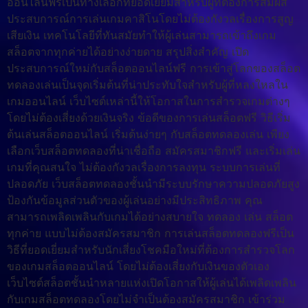
ออนไลน์ฟรีเป็นทางเลือกที่ยอดเยี่ยมสำหรับผู้ที่ต้องการสัมผัส
ประสบการณ์การเล่นเกมคาสิโนโดยไม่ต้องกังวลเรื่องการสูญ
เสียเงิน เทคโนโลยีที่ทันสมัยทำให้ผู้เล่นสามารถเข้าถึงเกม
สล็อตจากทุกค่ายได้อย่างง่ายดาย สรุปสิ่งสำคัญ เปิด
ประสบการณ์ใหม่กับสล็อตออนไลน์ฟรี การเข้าสู่โลกของสล็อต
ทดลองเล่นเป็นจุดเริ่มต้นที่น่าประทับใจสำหรับผู้ที่หลงใหลใน
เกมออนไลน์ เว็บไซต์เหล่านี้ให้โอกาสในการสำรวจเกมต่างๆ
โดยไม่ต้องเสี่ยงด้วยเงินจริง ข้อดีของการเล่นสล็อตฟรี วิธีเริ่ม
ต้นเล่นสล็อตออนไลน์ เริ่มต้นง่ายๆ กับสล็อตทดลองเล่น เพียง
เลือกเว็บสล็อตทดลองที่น่าเชื่อถือ สมัครสมาชิกฟรี และเริ่มเล่น
เกมที่คุณสนใจ ไม่ต้องกังวลเรื่องการลงทุน ระบบการเล่นที่
ปลอดภัย เว็บสล็อตทดลองชั้นนำมีระบบรักษาความปลอดภัยสูง
ป้องกันข้อมูลส่วนตัวของผู้เล่นอย่างมีประสิทธิภาพ คุณ
สามารถเพลิดเพลินกับเกมได้อย่างสบายใจ ทดลอง เล่น สล็อต
ทุกค่าย แบบไม่ต้องสมัครสมาชิก การเล่นสล็อตทดลองฟรีเป็น
วิธีที่ยอดเยี่ยมสำหรับนักเสี่ยงโชคมือใหม่ที่ต้องการสำรวจโลก
ของเกมสล็อตออนไลน์ โดยไม่ต้องเสี่ยงกับเงินของตัวเอง
เว็บไซต์สล็อตชั้นนำหลายแห่งเปิดโอกาสให้ผู้เล่นได้เพลิดเพลิน
กับเกมสล็อตทดลองโดยไม่จำเป็นต้องสมัครสมาชิก เข้าร่วม