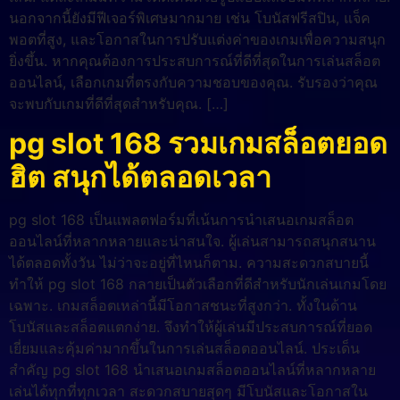
นอกจากนี้ยังมีฟีเจอร์พิเศษมากมาย เช่น โบนัสฟรีสปิน, แจ็ค
พอตที่สูง, และโอกาสในการปรับแต่งค่าของเกมเพื่อความสนุก
ยิ่งขึ้น. หากคุณต้องการประสบการณ์ที่ดีที่สุดในการเล่นสล็อต
ออนไลน์, เลือกเกมที่ตรงกับความชอบของคุณ. รับรองว่าคุณ
จะพบกับเกมที่ดีที่สุดสำหรับคุณ. […]
pg slot 168 รวมเกมสล็อตยอด
ฮิต สนุกได้ตลอดเวลา
pg slot 168 เป็นแพลตฟอร์มที่เน้นการนำเสนอเกมสล็อต
ออนไลน์ที่หลากหลายและน่าสนใจ. ผู้เล่นสามารถสนุกสนาน
ได้ตลอดทั้งวัน ไม่ว่าจะอยู่ที่ไหนก็ตาม. ความสะดวกสบายนี้
ทำให้ pg slot 168 กลายเป็นตัวเลือกที่ดีสำหรับนักเล่นเกมโดย
เฉพาะ. เกมสล็อตเหล่านี้มีโอกาสชนะที่สูงกว่า. ทั้งในด้าน
โบนัสและสล็อตแตกง่าย. จึงทำให้ผู้เล่นมีประสบการณ์ที่ยอด
เยี่ยมและคุ้มค่ามากขึ้นในการเล่นสล็อตออนไลน์. ประเด็น
สำคัญ pg slot 168 นำเสนอเกมสล็อตออนไลน์ที่หลากหลาย
เล่นได้ทุกที่ทุกเวลา สะดวกสบายสุดๆ มีโบนัสและโอกาสใน