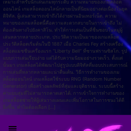
เหมาะสำหรับนักเล่นเกมทุกระดับ ความหมายของเกมสล็อต
ออนไลน์ เกมสล็อตออนไลน์กลายเป็นที่นิยมอย่างต่อเนื่องในยุค
ดิจิทัล. ผู้เล่นสามารถเข้าถึงได้ง่ายผ่านอินเทอร์เน็ต. ความ
หมายของเกมสล็อตนี้คือความสะดวกสบายในการเข้าถึง ไม่
ต้องเดินทางไปยังคาสิโน. ทำให้การเล่นเป็นที่ชื่นชอบในหมู่ผู้
เล่นหลากหลายประเภท. ประวัติความเป็นมาของเกมสล็อต
ประวัติสล็อตเริ่มต้นในปี 1887 เมื่อ Charles Fey สร้างเครื่อง
สล็อตแมชชีนเครื่องแรก “Liberty Bell” ที่ซานฟรานซิสโก. รูป
แบบการเล่นเรียบง่าย แต่ได้รับความนิยมอย่างรวดเร็ว. ตั้งแต่
นั้นมา เกมสล็อตได้พัฒนาไปสู่รูปแบบดิจิทัลที่มอบประสบการณ์
การเล่นที่หลากหลายและน่าตื่นเต้น. วิธีการทำงานของเกม
สล็อตออนไลน์ เกมสล็อตใช้ระบบ RNG (Random Number
Generator) เพื่อสร้างผลลัพธ์ที่สุ่มและยุติธรรม. ระบบนี้สร้าง
ค่าแบบสุ่มที่ไม่สามารถคาดเดาได้. การเข้าใจการทำงานของ
เกมสล็อตช่วยให้ผู้เล่นวางแผนและเพิ่มโอกาสในการชนะได้ดี
ยิ่งขึ้น. ทำไมต้องเลือก […]