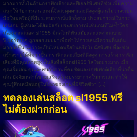
มากมายทั้งในด้านกราฟิกเสียงและฟีเจอร์พิเศษที่ช่วยเพิ่มความ
สนุกให้กับการเล่น เกมนี้จึงสะดุดตาและดึงดูดผู้เล่นไม่ว่าจะเป็น
มือใหม่หรือผู้ที่มีประสบการณ์แล้วก็ตาม ประสบการณ์ในการ
เล่นเกม ผู้เล่นจะได้สัมผัสกับประสบการณ์เล่นเกมที่ไม่ซ้ำใคร
เนื่องจากสล็อต sl1955 มีกลไกที่ทันสมัยและสะดวกสบาย
ฟีเจอร์ต่างๆ ถูกออกแบบมาเพื่อทำให้การเล่นมีความตื่นเต้น
มากยิ่งขึ้น ไม่ว่าจะเป็นโหมดฟรีสปินหรือโบนัสพิเศษ ที่จะช่วย
สร้างรายได้ที่มากขึ้น กราฟิกและเสียงที่ดึงดูด การสร้างกราฟิก
เสียงที่มีคุณภาพสูงเป็นสิ่งที่สล็อตsl1955 ใส่ใจอย่างมาก เมื่อ
คุณเริ่มเล่น คุณจะพบกับภาพที่คมชัดและเอฟเฟกต์เสียงที่น่าตื่น
เต้น ปัจจัยเหล่านี้ช่วยเสริมสร้างบรรยากาศในการเล่น ทำให้
คุณรู้สึกเหมือนอยู่ในโลกของเกมที่มีชีวิตชีวา […]
ทดลองเล่นสล็อต sl1955 ฟรี
ไม่ต้องฝากก่อน