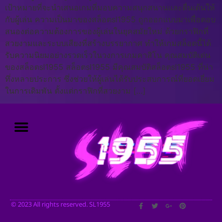
เป้าหมายที่จะนำเสนอเกมที่มอบความสนุกสนานและตื่นเต้นให้
กับผู้เล่น ความเป็นมาของสล็อตsl1955 ถูกออกแบบมาเพื่อตอบ
สนองต่อความต้องการของผู้เล่นในยุคสมัยใหม่ ด้วยกราฟิกที่
สวยงามและระบบเสียงที่สร้างบรรยากาศ ทำให้เกมสล็อตนี้ได้
รับความนิยมอย่างรวดเร็วในวงการเกมคาสิโน คุณสมบัติเด่น
ของสล็อตsl1955 สล็อตsl1955 มีคุณสมบัติสล็อตsl1955 ที่น่า
ทึ่งหลายประการ ซึ่งช่วยให้ผู้เล่นได้รับประสบการณ์ที่ยอดเยี่ยม
ในการเดิมพัน ตั้งแต่กราฟิกที่สวยงาม […]
ฝาก-ถอน
โปรโมชั่น
ติดต่อเรา
© 2023 All rights reserved. SL1955