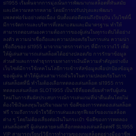
sl1955 เริ่มต้นจากการมุ่งเน้นการพัฒนาเกมสล็อตที่ทันสมัย
และมีความหลากหลาย โดยมีการปรับปรุงและพัฒนา
แพลตฟอร์มอย่างต่อเนื่อง นับตั้งแต่อดีตจนถึงปัจจุบัน เว็บไซต์นี้
มีการจัดการและบริหารที่เหมาะสมและมีมาตรฐาน ทำให้
สามารถตอบสนองความต้องการของผู้เล่นในทุกระดับได้อย่าง
ลงตัว ความน่าเชื่อถือและความปลอดภัยในการเล่น ความน่า
เชื่อถือของ sl1955 มาจากมาตรการต่างๆ ที่มีการวางไว้ เพื่อ
ให้ผู้เล่นสามารถเล่นสล็อตได้อย่างปลอดภัย การรักษาข้อมูล
ส่วนตัวและการทำธุรกรรมทางการเงินมีความสำคัญอย่างยิ่ง
เว็บไซต์มีการใช้เทคโนโลยีการเข้ารหัสข้อมูลเพื่อปกป้องข้อมูล
ของผู้เล่น ทำให้ผู้เล่นสามารถมั่นใจในความปลอดภัยในการ
เล่นสล็อตที่นี่ ทำไมต้องเลือกทดลองเล่นสล็อต sl1955 การ
ทดลองเล่นสล็อต SLOT1955 เป็นวิธีที่ยอดเยี่ยมสำหรับผู้เล่น
ใหม่ในการสัมผัสประสบการณ์การเล่นเกมที่น่าตื่นเต้นโดยไม่
ต้องใช้เงินลงทุนในปริมาณมาก ข้อดีของการทดลองเล่นสล็อต
ฟรี รวมถึงการเข้าใจวิธีการเล่นและทุกฟีเจอร์ของเกมสล็อต
ต่าง ๆ โดยไม่ต้องเสี่ยงต่อเงินในกระเป๋า ข้อดีของการทดลอง
เล่นสล็อตฟรี ผู้เล่นหลายคนที่เลือกทดลองเล่นสล็อตฟรี SL1955
VIP สามารถเรียนรู้วิธีการทำงานของเกมสล็อตอย่างมืออาชีพ