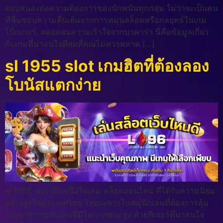
ตอบสนองต่อความต้องการของนักพนันทุกกลุ่ม ไม่ว่าจะเป็นคน
ที่ชื่นชอบความตื่นเต้นจากการหมุนสล็อตหรือกลยุทธ์ในเกม
โป๊กเกอร์, ตลอดจนความเร้าใจจากบาคาร่า นี่คือข้อมูลเกี่ยว
กับเกมที่น่าสนใจที่สุดที่คุณไม่ควรพลาด […]
sl 1955 slot เกมฮิตที่ต้องลอง
โบนัสแตกง่าย
sl 1955 slot เป็นหนึ่งในเกม สล็อตออนไลน์ ที่ได้รับความนิยม
อย่างสูงในประเทศไทย โดยเฉพาะในหมู่นักเล่นที่ต้องการลุ้น
รวยจากการเล่นเกมที่มีโอกาสชนะสูง ด้วยฟีเจอร์ที่น่าสนใจ