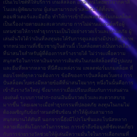
เป็นเว็บไซต์ที่ให้บริการ เกมส์สล็อต ออนไลน์โดยตรงจากคาสิ
โนและผู้พัฒนาเกม ผู้เล่นสามารถเข้าเล่นเกมได้ทั้งบน
คอมพิวเตอร์และมือถือ ทำให้การเข้าถึงแพลตฟอร์มเกมสล็อต
เป็นเรื่องง่ายดายและสะดวกสบาย การไม่ผ่านเอเย่นต์หรือผู้
แทนช่วยให้การทำธุรกรรมเป็นไปอย่างรวดเร็วและปลอดภัย ผู้
เล่นมั่นใจได้ว่าเงินที่ลงทุนจะได้รับการดูแลอย่างมีประสิทธิภาพ
จากหน่วยงานที่เชี่ยวชาญในด้านนี้ เว็บสล็อตตรงเป็นทางเลือก
ที่น่าสนใจสำหรับผู้ที่ต้องการสร้างรายได้ ไม่ว่าจะเพื่อความ
สนุกหรือในการหาเงินจากการเดิมพันในเกมส์สล็อตที่มีรูปแบบ
และธีมที่หลากหลาย ที่นี่คือแหล่งรวม แพลตฟอร์มเกมสล็อต ที่
ตอบโจทย์ทุกความต้องการ ข้อดีของการปั่นสล็อตเว็บตรง การ
ปั่นสล็อตเว็บตรงมีหลายข้อดีที่น่าสนใจมากๆ หนึ่งในนั้นคือการ
เข้าถึงรางวัลใหญ่ ซึ่งมากกว่าเมื่อเปรียบเทียบกับการเล่นผ่าน
เอเย่นต์ ระบบการฝาก-ถอนเงินนั้นรวดเร็วและสะดวกสบาย
มากขึ้น โดยเฉพาะเมื่อทำธุรกรรมที่ปลอดภัย ลงทุนในเกมไม่
ต้องเผชิญกับข้อกำหนดที่ซับซ้อน ทำให้ผู้เล่นสามารถ
สนุกสนานได้ทันที นอกจากนี้ยังมีโปรโมชั่นและโบนัสหลาก
หลายเพื่อเพิ่มโอกาสในการชนะ การเข้าถึงข้อมูลที่ชัดเจนเกี่ยว
กับการจ่ายรางวัลช่วยให้ผู้เล่นมีความมั่นใจในการเลือกเกมที่