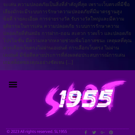
จะเล่น ความปลอดภัยเป็นสิ่งที่สำคัญที่สุด เพราะเว็บตรงที่มีชื่อ
เสียงมักจะมีระบบการรักษาความปลอดภัยที่มีมาตรฐานสูง
ข้อดี รายละเอียด การจ่ายรางวัล รับรางวัลใหญ่และมีความ
ยุติธรรมในการเล่น ความปลอดภัย ระบบการรักษาความ
ปลอดภัยที่ทันสมัย การฝาก-ถอน สะดวก รวดเร็ว และปลอดภัย
โปรโมชั่น มีความหลากหลายช่วยเพิ่มโอกาสชนะ เหตุผลที่คุณ
ควรเลือกเว็บตรงไม่ผ่านเอเย่นต์ การเลือกเว็บตรง ไม่ผ่าน
เอเย่นต์ มีข้อดีหลายประการที่ส่งผลต่อประสบการณ์การเล่น
เกมสล็อตของคุณอย่างชัดเจน […]
ฝาก-ถอน
โปรโมชั่น
ติดต่อเรา
© 2023 All rights reserved. SL1955