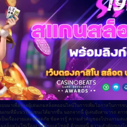
แบบมาเพื่อช่วยผู้เล่นเกมสล็อตออนไลน์ในการเพิ่มโอกาสในการช
ล่นเกมที่มีแนวโน้มชนะได้มากขึ้น นอกจากนี้ ผู้เล่นยังสามารถ 
ี้เป็นเรื่องง่ายและปลอดภัย ข้อควรรู้ ความสำคัญของโปรแกรมส
นเกมสล็อตไม่ใช่เรื่องง่ายเพียงแค่โชคดี ด้วยเหตุนี้ ความสำคัญข