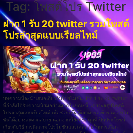
Tag:
โพสต์โปร Twitter
ฝาก 1 รับ 20 twitter รวมโพสต์
โปรล่าสุดแบบเรียลไทม์
บทความนี้จะนำเสนอเกี่ยวกับโปรโมชั่น ฝาก 1 รับ 20 twitter
ที่กำลังได้รับความนิยมอย่างมากในขณะนี้ โดยจะสรุปโพสต์
โปรล่าสุดแบบเรียลไทม์ เพื่อช่วยให้ผู้ใช้สามารถเข้าร่วมโปรโม
ชั่นได้อย่างสะดวกสบาย นอกจากนี้ยังมีข้อมูลที่เป็นประโยชน์
เกี่ยวกับวิธีการติดตามโปรโมชั่นและเคล็ดลับในการเลือก